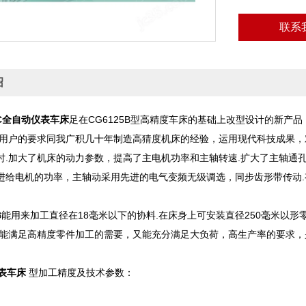
联系
绍
5C全自动仪表车床
足在CG6125B型高精度车床的基础上改型设计的新产
大用户的要求同我广积几十年制造高猜度机床的经验，运用现代科技成果，
时.加大了机床的动力参数，提高了主电机功率和主轴转速.扩大了主轴通
进给电机的功率，主轴动采用先进的电气变频无级调选，同步齿形带传动
5B能用来加工直径在18毫米以下的协料.在床身上可安装直径250毫米以
既能满足高精度零件加工的需要，又能充分满足大负荷，高生产率的要求
表车床
型加工精度及技术参数：