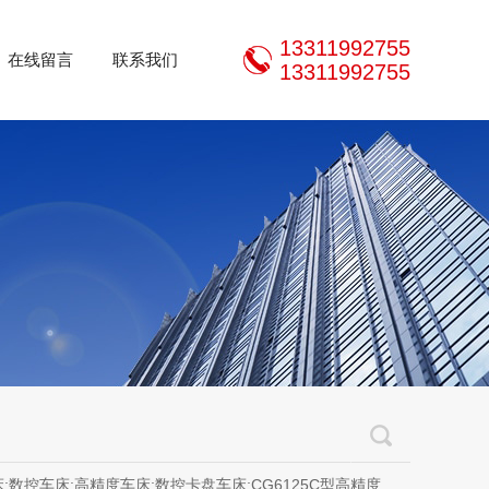
13311992755
在线留言
联系我们
13311992755
控卡盘车床;CG6125C型高精度车床;CM6125C型精密车床;CM0620型精密仪表车床;320规格以下斜床身精密数控车床，200规格精密外圆磨床，立、卧加工中心，齿轮机床