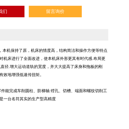
我们
留言询价
品，本机保持了原，机床的情度高，结构简洁和操作方便等特点
对机床进行了全面改进，使本机床外形更其有时代感.布局更
孔直径.增大运动道轨的宽度，并大大提高了床身和拖板的刚
.有效地增强低速传扭矩。
形零件能完成车削圆柱、阶梯轴.镗孔、切槽、端面和螺纹切削工
，是一台名符其实的生产型高精度