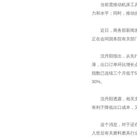
当前需推动机床工具行
力和水平；同时，推动
近日，商务部新闻发言
正在会同国务院有关部
沈丹阳指出，从先行指
薄，出口订单环比增长
指数已连续三个月低于
30%。
沈丹阳透露，相关支持
有利于降低出口成本，
这个消息，对于还在水
入世后有关磨料磨具行