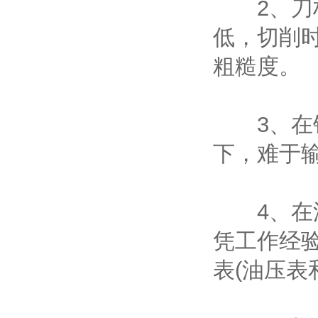
2、刀杆
低，切削
粗糙度。
3、在钻
下，难于
4、在深
凭工作经
表(油压表