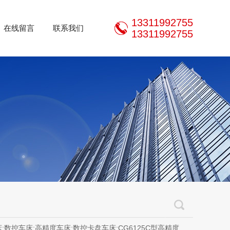
13311992755
在线留言
联系我们
13311992755
控卡盘车床;CG6125C型高精度车床;CM6125C型精密车床;CM0620型精密仪表车床;320规格以下斜床身精密数控车床，200规格精密外圆磨床，立、卧加工中心，齿轮机床