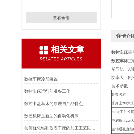
查看全部
详情介
相关文章
数控车床
采
RELATED ARTICLES
数控车床
主
塑导轨；X
功率大，刚
数控车床冷却装置
技术参数：
数控车床运行前准备工作
参数名称
数控卡盘车床的原理与产品特点
床身上zui大
zui大工件长
数控机床是新型的自动化机床
中施板上zui
如何优化钻孔仪表车床的加工工艺以提高生产效率？
主轴通孔直径