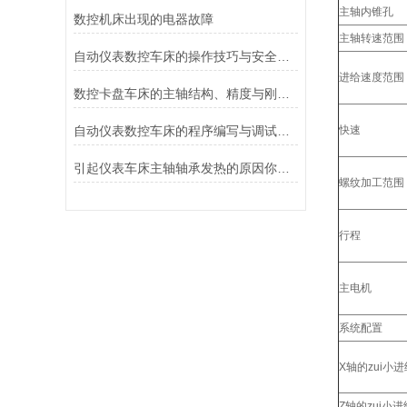
主轴内锥孔
数控机床出现的电器故障
主轴转速范围（
自动仪表数控车床的操作技巧与安全注意事项
进给速度范围
数控卡盘车床的主轴结构、精度与刚性提升方法
自动仪表数控车床的程序编写与调试技巧分析
快速
引起仪表车床主轴轴承发热的原因你知道吗？
螺纹加工范围
行程
主电机
系统配置
X轴的zui小
Z轴的zui小