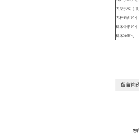
刀架形式（用
刀杆截面尺寸
机床外形尺寸
机床净重kg
留言询
您