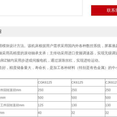
联系
绍
用模块设计方法。该机床根据用户需求采用国内外各种数控系统，屏幕液晶
轴采用高精度的滚动轴承支承；主传动采用进口变频调速器，实现无级调
轴和Z轴均采用步进或伺服电机，通过滚珠丝杠，实现进给运动。
性好，精度储备量大，寿命长，是加工各种材料（特别是有色金属）的中
CGK6125
CK6125
CJK612
工件回转直径mm
250
250
250
度mm
500
500
500
大工件回转直径mm
125
130
130
mm
40
32
32