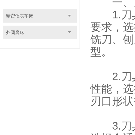
一、刀
1.刀
精密仪表车床
要求，选
外圆磨床
铣刀、刨
型。
2.刀
性能，选
刃口形状
3.刀