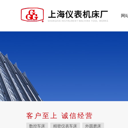
网
客户至上 诚信经营
数控车床
精密仪表车床
外圆磨床