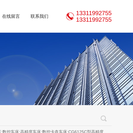
13311992755
在线留言
联系我们
13311992755
控卡盘车床;CG6125C型高精度车床;CM6125C型精密车床;CM0620型精密仪表车床;320规格以下斜床身精密数控车床，200规格精密外圆磨床，立、卧加工中心，齿轮机床