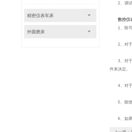
2、调试：
精密仪表车床
数控仪
1、除可以
外圆磨床
2、对于短
3、对于直
件来决定。
4、对于能
5、能使用
6、如果想