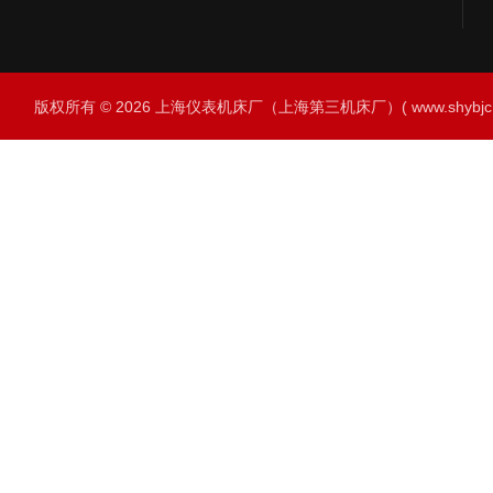
版权所有 © 2026 上海仪表机床厂（上海第三机床厂）( www.shybjc.net)